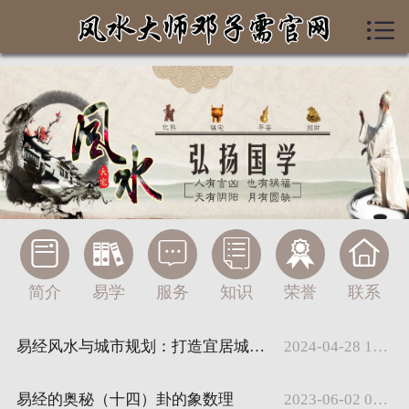


首页
个人简介
易学研究
服务项目
风水知识






联系我们
简介
易学
服务
知识
荣誉
联系
私人定制
易经风水与城市规划：打造宜居城市的秘诀
2024-04-28 17:15:09
易经的奥秘（十四）卦的象数理
2023-06-02 00:01:20