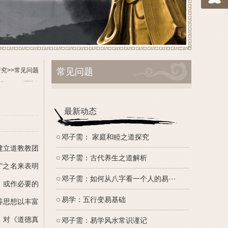
研究
>>
常见问题
常见问题
最新动态
邓子需： 家庭和睦之道探究
建立道教教团
邓子需：古代养生之道解析
”之名来表明
邓子需：如何从八字看一个人的易···
，或作必要的
易学：五行变易基础
等思想以丰富
，对《道德真
邓子需：易学风水常识谨记