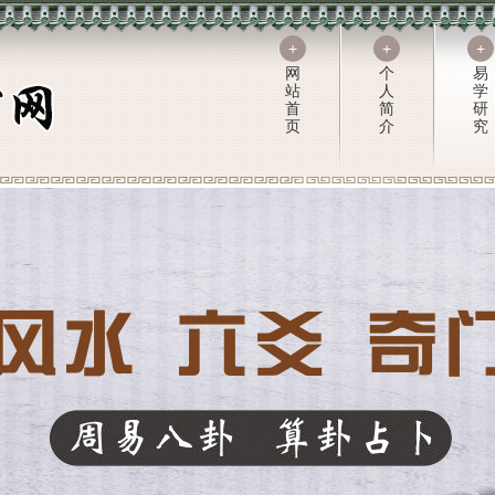
+
+
+
网
个
易
站
人
学
首
简
研
页
介
究