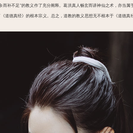
有余而补不足”的教义作了充分阐释。葛洪真人畅玄而讲神仙之术，亦当属
了《道德真经》的根本宗义。总之，道教的教义思想无不根本于《道德真