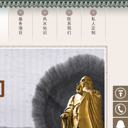
+
+
+
+
服
风
联
私
务
水
系
人
项
知
我
定
目
识
们
制