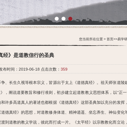
1
2
3
您当前所在位置 >
首页
>>
易学
真经》是道教信行的圣典
 发布时间：2019-06-18 点击次数：
359
不争、长生久视等根本宗义，皆源出于太上《道德真经》。祖天师张道陵
注》，阐说道要教旨和修行准则，初步建立起道教教义思想体系，以“正一
典和许多高道真人的著述也都根据《道德真经》这部圣典加以充分的发挥
《道德真经》的思想，对道教修身体道、精神逍遥、坐忘养生、神仙变化
过渡到道教的教义学说，彼此而打成一片。《太平经》以宗教教化而立论